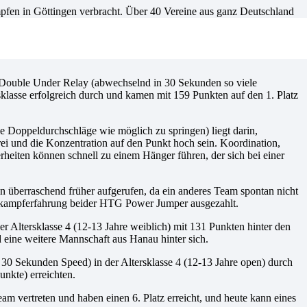
fen in Göttingen verbracht. Über 40 Vereine aus ganz Deutschland
rien zu messen, für die im Vorfeld eine Qualifikation auf
im Double Under Relay (abwechselnd in 30 Sekunden so viele
klasse erfolgreich durch und kamen mit 159 Punkten auf den 1. Platz
 Doppeldurchschläge wie möglich zu springen) liegt darin,
ei und die Konzentration auf den Punkt hoch sein. Koordination,
heiten können schnell zu einem Hänger führen, der sich bei einer
n überraschend früher aufgerufen, da ein anderes Team spontan nicht
Wettkampferfahrung beider HTG Power Jumper ausgezahlt.
 Altersklasse 4 (12-13 Jahre weiblich) mit 131 Punkten hinter den
eine weitere Mannschaft aus Hanau hinter sich.
 Sekunden Speed) in der Altersklasse 4 (12-13 Jahre open) durch
nkte) erreichten.
am vertreten und haben einen 6. Platz erreicht, und heute kann eines