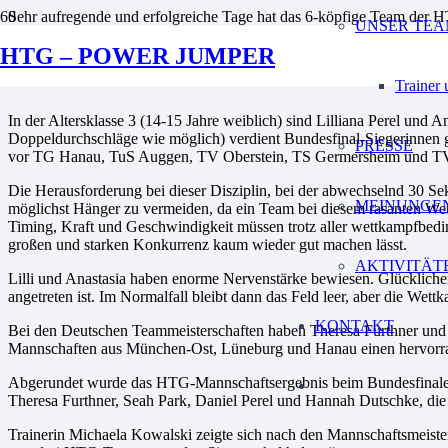
Sehr aufregende und erfolgreiche Tage hat das 6-köpfige Team der 
UNSER TE
kamen mit knapp 400 Springerinnen und Springer in der Sparkassen-A
HTG – POWER JUMPER
Landesebene erforderlich war.
Trainer
In der Altersklasse 3 (14-15 Jahre weiblich) sind Lilliana Perel u
Doppeldurchschläge wie möglich) verdient Bundesfinal-Siegerinnen ge
PRESSE
vor TG Hanau, TuS Auggen, TV Oberstein, TS Germersheim und T
Die Herausforderung bei dieser Disziplin, bei der abwechselnd 30 S
MEINUNGE
möglichst Hänger zu vermeiden, da ein Team bei diesem rasanten Wett
Timing, Kraft und Geschwindigkeit müssen trotz aller wettkampfbedin
großen und starken Konkurrenz kaum wieder gut machen lässt.
AKTIVITÄT
Lilli und Anastasia haben enorme Nervenstärke bewiesen. Glücklicher
angetreten ist. Im Normalfall bleibt dann das Feld leer, aber die W
KONTAKT
Bei den Deutschen Teammeisterschaften haben Theresa Furthner und H
Mannschaften aus München-Ost, Lüneburg und Hanau einen hervorragen
Abgerundet wurde das HTG-Mannschaftsergebnis beim Bundesfinale i
Theresa Furthner, Seah Park, Daniel Perel und Hannah Dutschke, die
Trainerin Michaela Kowalski zeigte sich nach den Mannschaftsmeisters