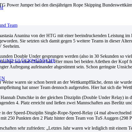
HTG Power Jumper bei den diesjährigen Rope Skipping Bundeswettkämp
AM
rena zusammen, um sich in den vielen verschiedenen Mannschaftskatego
 und Team
nd Anastasia Ananina von der HTG mit einer beeindruckenden Leistung 
worden. Sie setzten sich damit gegen 5 weitere Teams in dieser Alters
V Seeheim.
ekunden Double Under gesprungen werden (also in 30 Sekunden so viele
N UND GLÜCKWÜNSCHE
kampf nur eine Chance hat. Hier muss bei beiden Atlethen der Kopf fr
gter Aufregung aufeinander abgestimmt sein. Schon geringste Unsicher
EN
 Weise waren sie schon bereit an der Wettkampffläche, denn sie wurde
ettkampfleitung hat unser Team dennoch aufgerufen. Hier hat sich die 
annah Dutschke in der gleichen Disziplin (Double Under Relay) in der
den 4. Platz erreicht und ließen zwei Mannschaften aus Beelitz und 
n der Speed-Disziplin Single-Rope-Speed-Relay (4 mal abwechselnd 30
 mit 250 Punkten den 2 Platz hinter dem Team von TuS Auggen (298 Pu
chaften sehr zufrieden: „Letztes Jahr waren wir lediglich mit einem Te