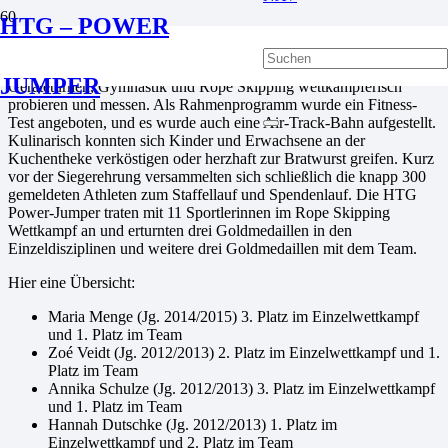
HTG – POWER
Nach 3 Jahren Corona-Pause lud der
Turngau Feldberg
am 10. Juli
2022 nach Usingen zum beliebten Gaukinderturnfest ein. Kinder bis
14 Jahre konnten sich in Leichtathletik, Kleinkindturnen,
JUMPER
Geräteturnen, Gymnastik und Rope Skipping wettkämpferisch
probieren und messen. Als Rahmenprogramm wurde ein Fitness-
Test angeboten, und es wurde auch eine Air-Track-Bahn aufgestellt.
Kulinarisch konnten sich Kinder und Erwachsene an der
Kuchentheke verköstigen oder herzhaft zur Bratwurst greifen. Kurz
vor der Siegerehrung versammelten sich schließlich die knapp 300
gemeldeten Athleten zum Staffellauf und Spendenlauf. Die HTG
Power-Jumper traten mit 11 Sportlerinnen im Rope Skipping
Wettkampf an und erturnten drei Goldmedaillen in den
Einzeldisziplinen und weitere drei Goldmedaillen mit dem Team.
Hier eine Übersicht:
Maria Menge (Jg. 2014/2015) 3. Platz im Einzelwettkampf
und 1. Platz im Team
Zoé Veidt (Jg. 2012/2013) 2. Platz im Einzelwettkampf und 1.
Platz im Team
Annika Schulze (Jg. 2012/2013) 3. Platz im Einzelwettkampf
und 1. Platz im Team
Hannah Dutschke (Jg. 2012/2013) 1. Platz im
Einzelwettkampf und 2. Platz im Team