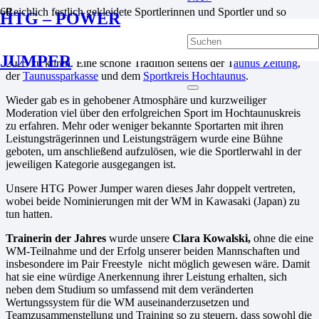
Reichlich festlich gekleidete Sportlerinnen und Sportler und so
HTG – POWER
manches prominente aus Politik und Wirtschaft hat sich am 09. März
2026 zum 14. Mal im
Elaya Hotel
Oberursel versammelt, um
Sportler und Sportlerin sowie Mannschaft und Trainer des Jahres
JUMPER
2025 zu küren. Eine schöne Tradition seitens der T
aunus Zeitung
,
der
Taunussparkasse
und dem
Sportkreis Hochtaunus
.
Wieder gab es in gehobener Atmosphäre und kurzweiliger
Moderation viel über den erfolgreichen Sport im Hochtaunuskreis
zu erfahren. Mehr oder weniger bekannte Sportarten mit ihren
Leistungsträgerinnen und Leistungsträgern wurde eine Bühne
geboten, um anschließend aufzulösen, wie die Sportlerwahl in der
jeweiligen Kategorie ausgegangen ist.
Unsere HTG Power Jumper waren dieses Jahr doppelt vertreten,
wobei beide Nominierungen mit der WM in Kawasaki (Japan) zu
tun hatten.
Trainerin der Jahres
wurde unsere
Clara Kowalski,
ohne die eine
WM-Teilnahme und der Erfolg unserer beiden Mannschaften und
insbesondere im Pair Freestyle nicht möglich gewesen wäre. Damit
hat sie eine würdige Anerkennung ihrer Leistung erhalten, sich
neben dem Studium so umfassend mit dem veränderten
Wertungssystem für die WM auseinanderzusetzen und
Teamzusammenstellung und Training so zu steuern, dass sowohl die