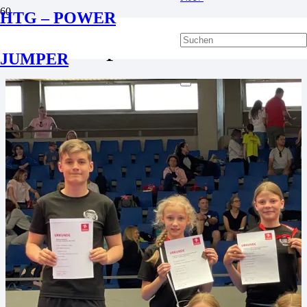
HTG – POWER
Wettkampf
JUMPER