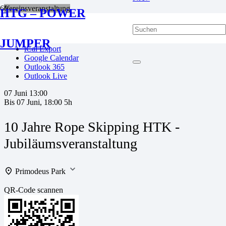
Vereinsveranstaltung
HTG – POWER
favorite_border
JUMPER
iCal Export
Google Calendar
Outlook 365
Outlook Live
07 Juni
13:00
Bis
07 Juni, 18:00
5h
10 Jahre Rope Skipping HTK -
Jubiläumsveranstaltung
Primodeus Park
QR-Code scannen