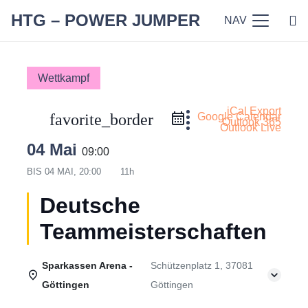
HTG – POWER JUMPER
NAV
Wettkampf
iCal Export
favorite_border
Google Calendar
Outlook 365
Outlook Live
04 Mai
09:00
BIS
04 MAI, 20:00
11h
Deutsche
Teammeisterschaften
Sparkassen Arena -
Schützenplatz 1, 37081
Göttingen
Göttingen