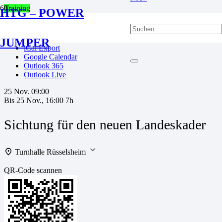
Training
HTG – POWER
favorite_border
JUMPER
iCal Export
Google Calendar
Outlook 365
Outlook Live
25 Nov.
09:00
Bis
25 Nov., 16:00
7h
Sichtung für den neuen Landeskader
Turnhalle Rüsselsheim
QR-Code scannen